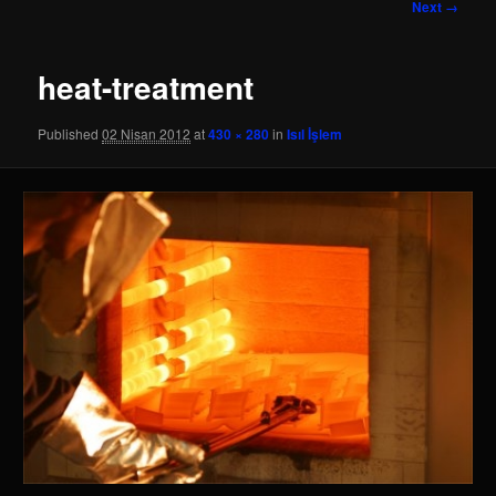
Image
Next →
navigation
heat-treatment
Published
02 Nisan 2012
at
430 × 280
in
Isıl İşlem