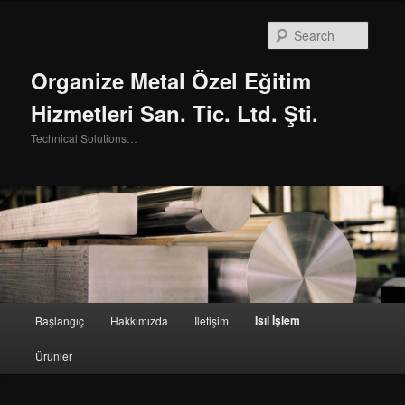
Searc
Organize Metal Özel Eğitim
Hizmetleri San. Tic. Ltd. Şti.
Technical Solutions…
Main menu
Isıl İşlem
Başlangıç
Hakkımızda
İletişim
Skip to primary content
Skip to secondary content
Ürünler